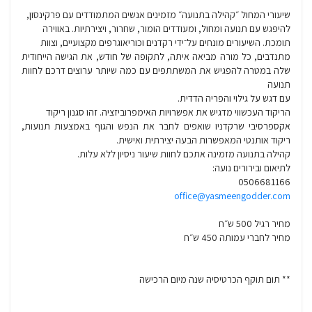
שיעורי המחול ״קהילה בתנועה״ מזמינים אנשים המתמודדים עם פרקינסון,
להיפגש עם תנועה ומחול, ומעודדים הומור, שחרור, ויצירתיות. באווירה
תומכת. השיעורים מונחים על־ידי רקדנים וכוריאוגרפים מקצועיים, וצוות
מתנדבים, כל מורה מביאה איתה, לתקופה של חודש, את הגישה הייחודית
שלה במטרה להפגיש את המשתתפים עם כמה שיותר ערוצים דרכם לחוות
תנועה
עם דגש על גילוי והפריה הדדית.
הריקוד העכשווי מדגיש את אפשרויות האימפרוביזציה. זהו סגנון ריקוד
אקספרסיבי שרקדניו שואפים לחבר את הנפש והגוף באמצעות תנועות,
ריקוד אותנטי המאפשרות הבעה יצירתית ואישית.
קהילה בתנועה מזמינה אתכם לחוות שיעור ניסיון ללא עלות.
לתיאום ובירורים נועה:
0506681166
office@yasmeengodder.com
מחיר רגיל 500 ש״ח
מחיר לחברי עמותה 450 ש״ח
** תום תוקף הכרטיסיה שנה מיום הרכישה
* ⁠**לפניות בנושא תשלומים נא לשלוח מייל (לא בטלפון) עם פרטי הפונה
והבקשה לתיבה היעודית